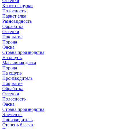
Оттенки
Класс нагрузки
Полосность
Паркет ёлка
Разновидность
Обработка
Оттенки
Покрытие
Порода
Фаска
Страна производства
На ощупь
Массивная доска
Порода
На ощупь
Производитель
Покрытие
Обработка
Оттенки
Полосность
Фаска
Страна производства
Элементы
Производитель
Степень блеска