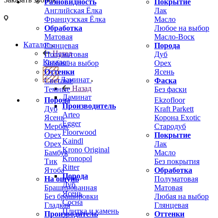
Разновидность
Покрытие
Английская Ёлка
Лак
Французская Ёлка
Масло
Обработка
Любое на выбор
Матовая
Масло-Воск
Каталог
Глянцевая
Порода
Назад
Полуматовая
Дуб
Каталог
Любая на выбор
Орех
Оттенки
Ясень
Ламинат
Светлые
Фаска
Назад
Темные
Без фаски
Ламинат
Порода
Ekzofloor
Производитель
Дуб
Kraft Parkett
Arteo
Ясень
Корона Exotic
Egger
Мербау
Стародуб
Floorwood
Орех
Покрытие
Kaindl
Орех
Лак
Krono Original
Бамбук
Масло
Kronopol
Тик
Без покрытия
Ritter
Ятоба
Обработка
Порода
На ощупь
Полуматовая
Дуб
Брашированная
Матовая
Ясень
Без брашировки
Любая на выбор
Сосна
Гладкая
Глянцевая
Плитка и камень
Производитель
Оттенки