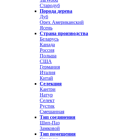
Стародуб
Порода дерева
Дуб
Орех Американский
Ясень
Страна производства
Беларусь
Канада
Россия
Польша
США
Германия
Италия
Китай
Селекция
Кантри
Натур
Селект
Рустик
Смешанная
Тип соединения
Шип-Паз
Замковой
Тип помещения