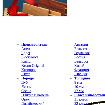
Производитель
Австрия
Arteo
Бельгия
Egger
Германия
Floorwood
Россия
Kaindl
Беларусь
Krono Original
Китай
Kronopol
Франция
Ritter
Швеция
Порода
Толщина
Дуб
8 мм
Ясень
10 мм
Сосна
12 мм
Плитка и камень
Класс износостой
Орех
31 класс
Дизайнерский
32 класс