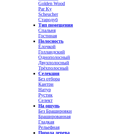
Golden Wood
Par Ky
Scheucher
Стародуб
Тип помещения
Спальня
Гостиная
Полосность
Ёлочкой
Голландский
Однополосный
Двухполосный
Трёхполосный
Селекция
Без отбора
Кантри
Натур
Рустик
Селект
На ощупь
Без Брашировки
Брашированная
Гладкая
Рельефная
Порода дерева