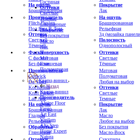
Гостиная
На ощупь
Покрытие
Оттенки
Брашированная
Лак
Светлые
Производитель
На ощупь
Темные
Flitch Design
Брашированная
Смешанные
Пол Вам В Дом
Рельефная
Покрытие
Оттенок
3д (мозайка панели
Без покрытия
Светлый
Полосность
Масло
Тёмный
Однополосный
Лак
Фаска
Оттенки
Поверхность
С фаской
Светлые
Матовая
Без фаски
Тёмные
Глянцевая
Полуматовая
Производитель
Матовая
Coswick
Полуматовая
Кварц-винил
Da Vinci
Любая на выбор
Назад
Kochanelli
Оттенки
Кварц-винил
Kraft Parkett
Светлые
Производитель
Lab Arte
Темные
Alpine Floor
На ощупь
Покрытие
Fargo
Брашированная
Лак
Art East
Гладкая
Масло
Vinilam
Рельефная
Любое на выбор
Alta Step
Обработка
Без покрытия
Home Expert
Глянцевая
Масло-Воск
Natura
Оттенки
Сукупира