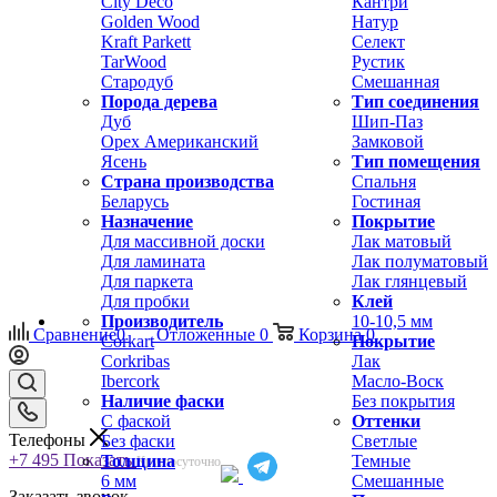
City Deco
Кантри
Golden Wood
Натур
Kraft Parkett
Селект
TarWood
Рустик
Стародуб
Смешанная
Порода дерева
Тип соединения
Дуб
Шип-Паз
Орех Американский
Замковой
Ясень
Тип помещения
Страна производства
Спальня
Беларусь
Гостиная
Назначение
Покрытие
Для массивной доски
Лак матовый
Для ламината
Лак полуматовый
Для паркета
Лак глянцевый
Для пробки
Клей
Производитель
10-10,5 мм
Сравнение
0
Отложенные
0
Корзина
0
Corkart
Покрытие
Corkribas
Лак
Ibercork
Масло-Воск
Наличие фаски
Без покрытия
С фаской
Оттенки
Телефоны
Без фаски
Светлые
+7 495
Показать
Толщина
Темные
Круглосуточно
6 мм
Смешанные
Заказать звонок