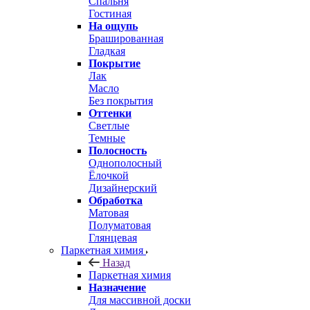
Спальня
Гостиная
На ощупь
Брашированная
Гладкая
Покрытие
Лак
Масло
Без покрытия
Оттенки
Светлые
Темные
Полосность
Однополосный
Ёлочкой
Дизайнерский
Обработка
Матовая
Полуматовая
Глянцевая
Паркетная химия
Назад
Паркетная химия
Назначение
Для массивной доски