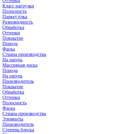
Оттенки
Класс нагрузки
Полосность
Паркет ёлка
Разновидность
Обработка
Оттенки
Покрытие
Порода
Фаска
Страна производства
На ощупь
Массивная доска
Порода
На ощупь
Производитель
Покрытие
Обработка
Оттенки
Полосность
Фаска
Страна производства
Элементы
Производитель
Степень блеска