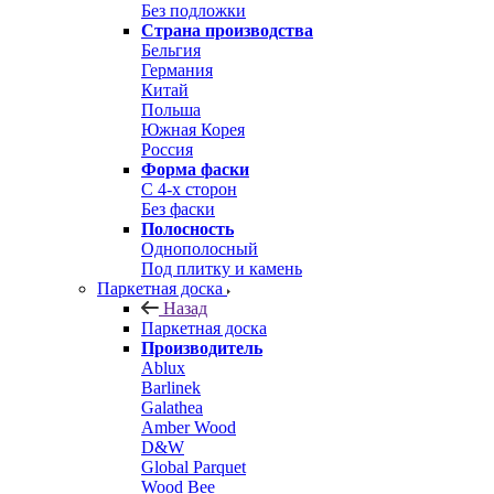
Без подложки
Страна производства
Бельгия
Германия
Китай
Польша
Южная Корея
Россия
Форма фаски
С 4-х сторон
Без фаски
Полосность
Однополосный
Под плитку и камень
Паркетная доска
Назад
Паркетная доска
Производитель
Ablux
Barlinek
Galathea
Amber Wood
D&W
Global Parquet
Wood Bee