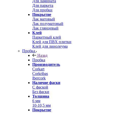
Для ламината
Для паркета
Для пробки
Покрытие
Лак матовый
Лак полуматовый
Лак глянцевый
Клей
Паркетный клей
Клей для ПВХ плитки
Клей для линолеума
Пробка
Назад
Пробка
Производитель
Corkart
Corkribas
Ibercork
Наличие фаски
С фаской
Без фаски
Толщина
6 мм
10-10,5 мм
Покрытие