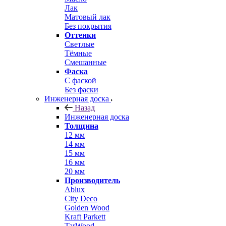
Лак
Матовый лак
Без покрытия
Оттенки
Светлые
Тёмные
Смешанные
Фаска
С фаской
Без фаски
Инженерная доска
Назад
Инженерная доска
Толщина
12 мм
14 мм
15 мм
16 мм
20 мм
Производитель
Ablux
City Deco
Golden Wood
Kraft Parkett
TarWood