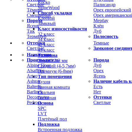
Rocko
Светлые
Палисандр
StoneWood
Тёмные
Орех европейский
Способ укладки
Смешанные
Орех американски
Клеевой
Порода
Мербау
Замквый
Ясень
Клён
Класс износостойкости
Тик
Дуб
32 класс
Термодуб
Полосность
34 класс
Оттенки
Темные
42 класс
Светлые
Замковое соедине
43 класс
Назначение
Толщина
Производитель
Порода
Тонкий 2-3 мм
Alpine Floor
Дуб
Средний (4-5,7мм)
Alsafloor
Орех
Премиум (6-8мм)
Arteo
Ясень
Тип помещения
Ashton
Наличие кабель к
Кухня
Balterio
Есть
Ванная комната
Barlinek
Нет
Спальня
Decomaster
Оттенки
Гостиная
Pedross
Светлые
Основа
SPC
LVT
Плетёный пол
Подложка
Встроенная подложка