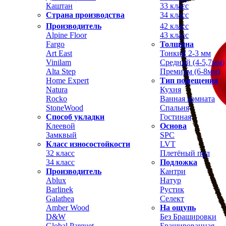
Каштан
33 класс
Страна производства
34 класс
Производитель
42 класс
Alpine Floor
43 класс
Fargo
Толщина
Art East
Тонкий 2-3 мм
Vinilam
Средний (4-5,7мм)
Alta Step
Премиум (6-8мм)
Home Expert
Тип помещения
Natura
Кухня
Rocko
Ванная комната
StoneWood
Спальня
Способ укладки
Гостиная
Клеевой
Основа
Замквый
SPC
Класс износостойкости
LVT
32 класс
Плетёный пол
34 класс
Подложка
Производитель
Кантри
Ablux
Натур
Barlinek
Рустик
Galathea
Селект
Amber Wood
На ощупь
D&W
Без Брашировки
Global Parquet
Брашированная