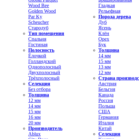
Wood Bee
Гладкая
Golden Wood
Рельефная
Par Ky
Порода дерева
Scheucher
Дуб
Стародуб
Ясень
Тип помещения
Клён
Спальня
Орех
Гостиная
Бук
Полосность
Толщина
Ёлочкой
14 мм
Голландский
15 мм
Однополосный
13 мм
Двухполосный
12 мм
Трёхполосный
Страна производ
Селекция
Австрия
Без отбора
Бельгия
Толщина
Канада
12 мм
Россия
14 мм
Польша
15 мм
США
16 мм
Германия
20 мм
Италия
Производитель
Китай
Ablux
Селекция