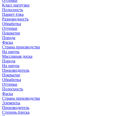
Оттенки
Класс нагрузки
Полосность
Паркет ёлка
Разновидность
Обработка
Оттенки
Покрытие
Порода
Фаска
Страна производства
На ощупь
Массивная доска
Порода
На ощупь
Производитель
Покрытие
Обработка
Оттенки
Полосность
Фаска
Страна производства
Элементы
Производитель
Степень блеска