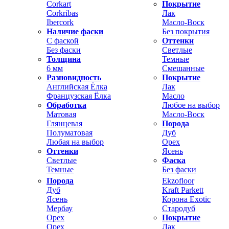
Corkart
Покрытие
Corkribas
Лак
Ibercork
Масло-Воск
Наличие фаски
Без покрытия
С фаской
Оттенки
Без фаски
Светлые
Толщина
Темные
6 мм
Смешанные
Разновидность
Покрытие
Английская Ёлка
Лак
Французская Ёлка
Масло
Обработка
Любое на выбор
Матовая
Масло-Воск
Глянцевая
Порода
Полуматовая
Дуб
Любая на выбор
Орех
Оттенки
Ясень
Светлые
Фаска
Темные
Без фаски
Порода
Ekzofloor
Дуб
Kraft Parkett
Ясень
Корона Exotic
Мербау
Стародуб
Орех
Покрытие
Орех
Лак