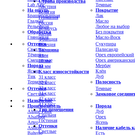
Страна производства
Lab Arte
Темные
Австрия
На ощупь
Покрытие
Бельгия
Брашированная
Лак
Германия
Гладкая
Масло
Россия
Рельефная
Любое на выбор
Беларусь
Обработка
Без покрытия
Китай
Глянцевая
Масло-Воск
Франция
Оттенки
Сукупира
Швеция
Светлые
Палисандр
Толщина
Тёмные
Орех европейский
8 мм
Смешанные
Орех американски
10 мм
Порода
Мербау
12 мм
Ясень
Клён
Класс износостойкости
Тик
Дуб
31 класс
Термодуб
Полосность
32 класс
33 класс
Оттенки
Темные
34 класс
Светлые
Замковое соедине
42 класс
Назначение
43 класс
Производитель
Порода
Тип помещения
Alpine Floor
Дуб
Спальня
Alsafloor
Орех
Гостиная
Arteo
Ясень
Оттенки
Ashton
Наличие кабель к
Светлые
Balterio
Есть