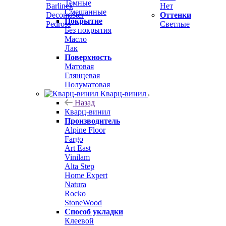
Темные
Barlinek
Нет
Смешанные
Decomaster
Оттенки
Покрытие
Pedross
Светлые
Без покрытия
Масло
Лак
Поверхность
Матовая
Глянцевая
Полуматовая
Кварц-винил
Назад
Кварц-винил
Производитель
Alpine Floor
Fargo
Art East
Vinilam
Alta Step
Home Expert
Natura
Rocko
StoneWood
Способ укладки
Клеевой