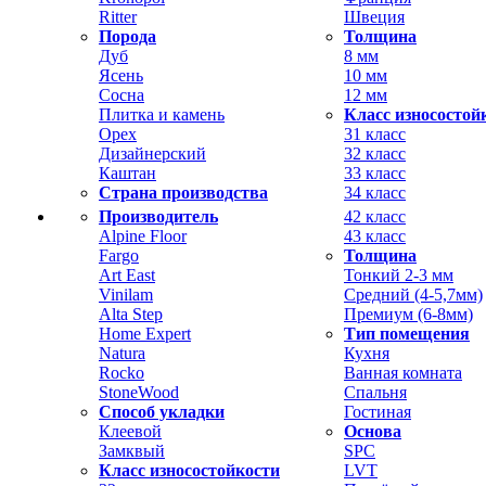
Ritter
Швеция
Порода
Толщина
Дуб
8 мм
Ясень
10 мм
Сосна
12 мм
Плитка и камень
Класс износостой
Орех
31 класс
Дизайнерский
32 класс
Каштан
33 класс
Страна производства
34 класс
Производитель
42 класс
Alpine Floor
43 класс
Fargo
Толщина
Art East
Тонкий 2-3 мм
Vinilam
Средний (4-5,7мм)
Alta Step
Премиум (6-8мм)
Home Expert
Тип помещения
Natura
Кухня
Rocko
Ванная комната
StoneWood
Спальня
Способ укладки
Гостиная
Клеевой
Основа
Замквый
SPC
Класс износостойкости
LVT