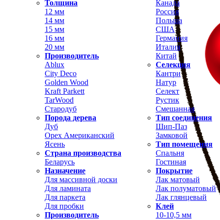
Толщина
Канада
12 мм
Россия
14 мм
Польша
15 мм
США
16 мм
Германия
20 мм
Италия
Производитель
Китай
Ablux
Селекция
City Deco
Кантри
Golden Wood
Натур
Kraft Parkett
Селект
TarWood
Рустик
Стародуб
Смешанная
Порода дерева
Тип соединения
Дуб
Шип-Паз
Орех Американский
Замковой
Ясень
Тип помещения
Страна производства
Спальня
Беларусь
Гостиная
Назначение
Покрытие
Для массивной доски
Лак матовый
Для ламината
Лак полуматовый
Для паркета
Лак глянцевый
Для пробки
Клей
Производитель
10-10,5 мм