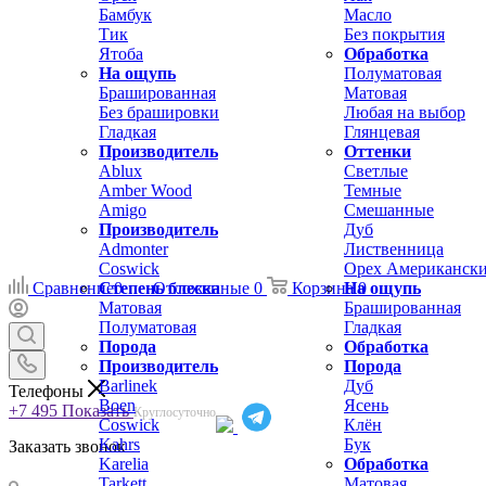
Бамбук
Масло
Тик
Без покрытия
Ятоба
Обработка
На ощупь
Полуматовая
Брашированная
Матовая
Без брашировки
Любая на выбор
Гладкая
Глянцевая
Производитель
Оттенки
Ablux
Светлые
Amber Wood
Темные
Amigo
Смешанные
Производитель
Дуб
Admonter
Лиственница
Coswick
Орех Американск
Сравнение
Степень блеска
0
Отложенные
0
Корзина
На ощупь
0
Матовая
Брашированная
Полуматовая
Гладкая
Порода
Обработка
Производитель
Порода
Barlinek
Дуб
Телефоны
Boen
Ясень
+7 495
Показать
Круглосуточно
Coswick
Клён
Kahrs
Бук
Заказать звонок
Karelia
Обработка
Tarkett
Матовая