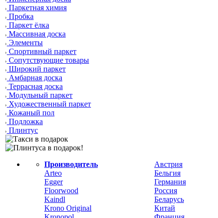
Паркетная химия
Пробка
Паркет ёлка
Массивная доска
Элементы
Спортивный паркет
Сопутствующие товары
Широкий паркет
Амбарная доска
Террасная доска
Модульный паркет
Художественный паркет
Кожаный пол
Подложка
Плинтус
Производитель
Австрия
Arteo
Бельгия
Egger
Германия
Floorwood
Россия
Kaindl
Беларусь
Krono Original
Китай
Kronopol
Франция