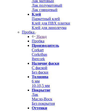
Лак матовый
Лак полуматовый
Лак глянцевый
Клей
Паркетный клей
Клей для ПВХ плитки
Клей для линолеума
Пробка
Назад
Пробка
Производитель
Corkart
Corkribas
Ibercork
Наличие фаски
С фаской
Без фаски
Толщина
6 мм
10-10,5 мм
Покрытие
Лак
Масло-Воск
Без покрытия
Оттенки