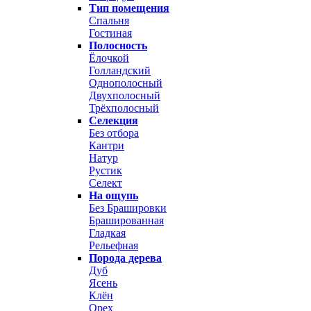
Тип помещения
Спальня
Гостиная
Полосность
Ёлочкой
Голландский
Однополосный
Двухполосный
Трёхполосный
Селекция
Без отбора
Кантри
Натур
Рустик
Селект
На ощупь
Без Брашировки
Брашированная
Гладкая
Рельефная
Порода дерева
Дуб
Ясень
Клён
Орех