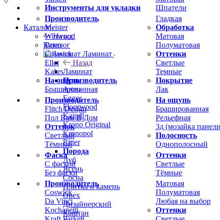
Инструменты для укладки
Шпатели
Производитель
Гладкая
Meister
Обработка
Каталог
Winwood
Матовая
Назад
Boen
Полуматовая
Каталог
Coswick
Оттенки
Ламинат
Ellet
Светлые
Назад
Kahrs
Темные
Ламинат
На ощупь
Покрытие
Производитель
Брашированная
Лак
Arteo
Egger
Производитель
На ощупь
Floorwood
Flitch Design
Брашированная
Kaindl
Пол Вам В Дом
Рельефная
Krono Original
Оттенок
3д (мозайка панели
Kronopol
Светлый
Полосность
Ritter
Тёмный
Однополосный
Порода
Фаска
Оттенки
Дуб
С фаской
Светлые
Ясень
Без фаски
Тёмные
Сосна
Производитель
Матовая
Плитка и камень
Coswick
Полуматовая
Орех
Da Vinci
Любая на выбор
Дизайнерский
Kochanelli
Оттенки
Каштан
Kraft Parkett
Светлые