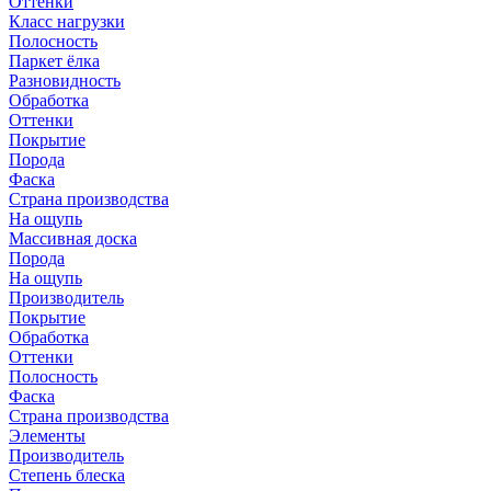
Оттенки
Класс нагрузки
Полосность
Паркет ёлка
Разновидность
Обработка
Оттенки
Покрытие
Порода
Фаска
Страна производства
На ощупь
Массивная доска
Порода
На ощупь
Производитель
Покрытие
Обработка
Оттенки
Полосность
Фаска
Страна производства
Элементы
Производитель
Степень блеска