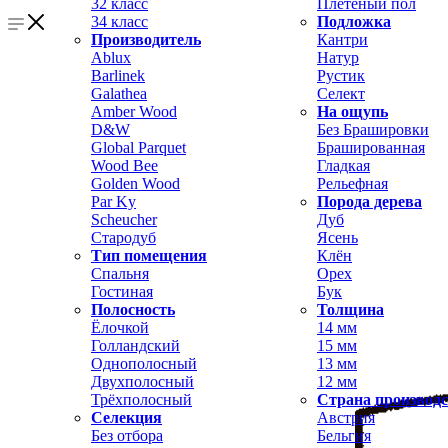
32 класс
Плетёный пол
34 класс
Подложка
Производитель
Кантри
Ablux
Натур
Barlinek
Рустик
Galathea
Селект
Amber Wood
На ощупь
D&W
Без Брашировки
Global Parquet
Брашированная
Wood Bee
Гладкая
Golden Wood
Рельефная
Par Ky
Порода дерева
Scheucher
Дуб
Стародуб
Ясень
Тип помещения
Клён
Спальня
Орех
Гостиная
Бук
Полосность
Толщина
Ёлочкой
14 мм
Голландский
15 мм
Однополосный
13 мм
Двухполосный
12 мм
Трёхполосный
Страна производ
Селекция
Австрия
Без отбора
Бельгия