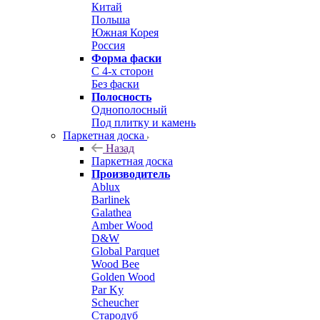
Китай
Польша
Южная Корея
Россия
Форма фаски
С 4-х сторон
Без фаски
Полосность
Однополосный
Под плитку и камень
Паркетная доска
Назад
Паркетная доска
Производитель
Ablux
Barlinek
Galathea
Amber Wood
D&W
Global Parquet
Wood Bee
Golden Wood
Par Ky
Scheucher
Стародуб