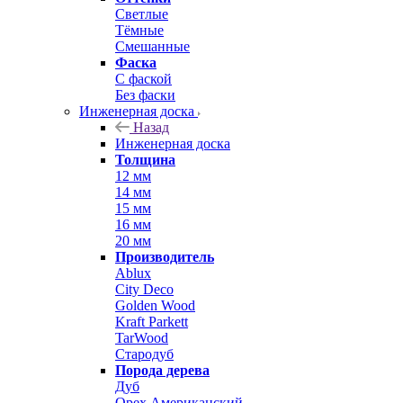
Светлые
Тёмные
Смешанные
Фаска
С фаской
Без фаски
Инженерная доска
Назад
Инженерная доска
Толщина
12 мм
14 мм
15 мм
16 мм
20 мм
Производитель
Ablux
City Deco
Golden Wood
Kraft Parkett
TarWood
Стародуб
Порода дерева
Дуб
Орех Американский