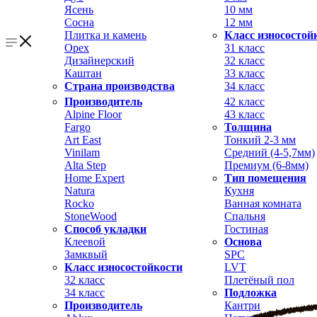
Ясень
10 мм
Сосна
12 мм
Плитка и камень
Класс износостой
Орех
31 класс
Дизайнерский
32 класс
Каштан
33 класс
Страна производства
34 класс
Производитель
42 класс
Alpine Floor
43 класс
Fargo
Толщина
Art East
Тонкий 2-3 мм
Vinilam
Средний (4-5,7мм)
Alta Step
Премиум (6-8мм)
Home Expert
Тип помещения
Natura
Кухня
Rocko
Ванная комната
StoneWood
Спальня
Способ укладки
Гостиная
Клеевой
Основа
Замквый
SPC
Класс износостойкости
LVT
32 класс
Плетёный пол
34 класс
Подложка
Производитель
Кантри