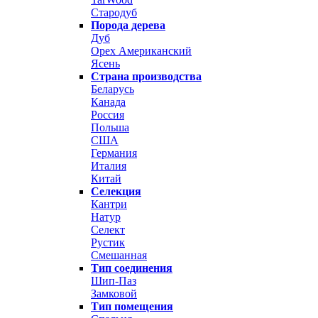
Стародуб
Порода дерева
Дуб
Орех Американский
Ясень
Страна производства
Беларусь
Канада
Россия
Польша
США
Германия
Италия
Китай
Селекция
Кантри
Натур
Селект
Рустик
Смешанная
Тип соединения
Шип-Паз
Замковой
Тип помещения