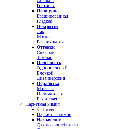
Спальня
Гостиная
На ощупь
Брашированная
Гладкая
Покрытие
Лак
Масло
Без покрытия
Оттенки
Светлые
Темные
Полосность
Однополосный
Ёлочкой
Дизайнерский
Обработка
Матовая
Полуматовая
Глянцевая
Паркетная химия
Назад
Паркетная химия
Назначение
Для массивной доски