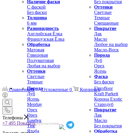
Наличие фаски
Без покрытия
С фаской
Оттенки
Без фаски
Светлые
Толщина
Темные
6 мм
Смешанные
Разновидность
Покрытие
Английская Ёлка
Лак
Французская Ёлка
Масло
Обработка
Любое на выбор
Матовая
Масло-Воск
Глянцевая
Порода
Полуматовая
Дуб
Любая на выбор
Орех
Оттенки
Ясень
Светлые
Фаска
Темные
Без фаски
Порода
Ekzofloor
Сравнение
0
Отложенные
0
Корзина
0
Дуб
Kraft Parkett
Ясень
Корона Exotic
Мербау
Стародуб
Орех
Покрытие
Орех
Лак
Телефоны
Бамбук
Масло
+7 495
Показать
Круглосуточно
Тик
Без покрытия
Ятоба
Обработка
Заказать звонок