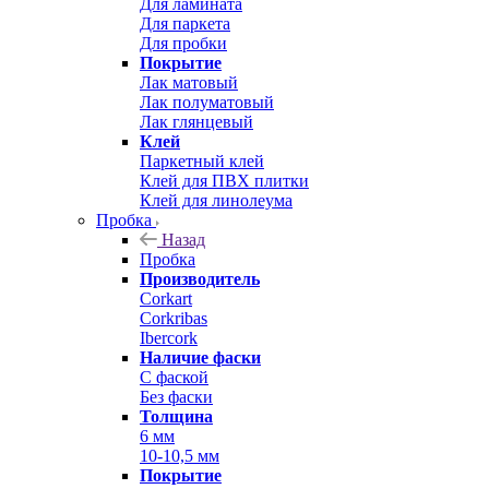
Для ламината
Для паркета
Для пробки
Покрытие
Лак матовый
Лак полуматовый
Лак глянцевый
Клей
Паркетный клей
Клей для ПВХ плитки
Клей для линолеума
Пробка
Назад
Пробка
Производитель
Corkart
Corkribas
Ibercork
Наличие фаски
С фаской
Без фаски
Толщина
6 мм
10-10,5 мм
Покрытие