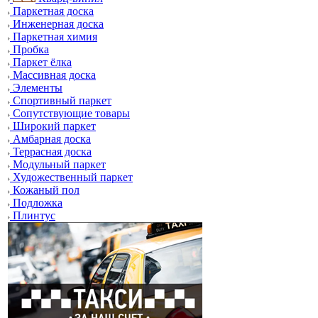
Паркетная доска
Инженерная доска
Паркетная химия
Пробка
Паркет ёлка
Массивная доска
Элементы
Спортивный паркет
Сопутствующие товары
Широкий паркет
Амбарная доска
Террасная доска
Модульный паркет
Художественный паркет
Кожаный пол
Подложка
Плинтус