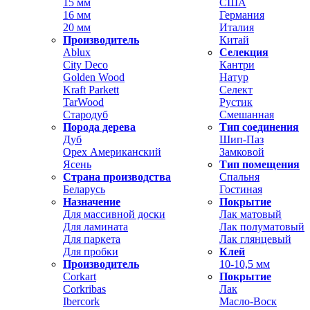
15 мм
США
16 мм
Германия
20 мм
Италия
Производитель
Китай
Ablux
Селекция
City Deco
Кантри
Golden Wood
Натур
Kraft Parkett
Селект
TarWood
Рустик
Стародуб
Смешанная
Порода дерева
Тип соединения
Дуб
Шип-Паз
Орех Американский
Замковой
Ясень
Тип помещения
Страна производства
Спальня
Беларусь
Гостиная
Назначение
Покрытие
Для массивной доски
Лак матовый
Для ламината
Лак полуматовый
Для паркета
Лак глянцевый
Для пробки
Клей
Производитель
10-10,5 мм
Corkart
Покрытие
Corkribas
Лак
Ibercork
Масло-Воск