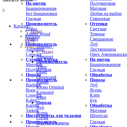
На ощупь
Полуматовая
Брашированная
Матовая
Без брашировки
Любая на выбор
Гладкая
Глянцевая
Производитель
Оттенки
Каталог
Ablux
Светлые
Назад
Amber Wood
Темные
Каталог
Amigo
Смешанные
Производитель
Дуб
Ламинат
Admonter
Лиственница
Назад
Coswick
Орех Американск
Ламинат
Степень блеска
На ощупь
Производитель
Матовая
Брашированная
Arteo
Полуматовая
Гладкая
Egger
Порода
Обработка
Floorwood
Производитель
Порода
Kaindl
Barlinek
Дуб
Krono Original
Boen
Ясень
Kronopol
Coswick
Клён
Ritter
Kahrs
Бук
Порода
Karelia
Обработка
Дуб
Tarkett
Матовая
Ясень
Инструменты для укладки
Шпатели
Сосна
Производитель
Гладкая
Плитка и камень
Meister
Обработка