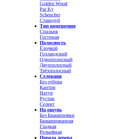
Golden Wood
Par Ky
Scheucher
Стародуб
Тип помещения
Спальня
Гостиная
Полосность
Ёлочкой
Голландский
Однополосный
Двухполосный
Трёхполосный
Селекция
Без отбора
Кантри
Натур
Рустик
Селект
На ощупь
Без Брашировки
Брашированная
Гладкая
Рельефная
Порода дерева