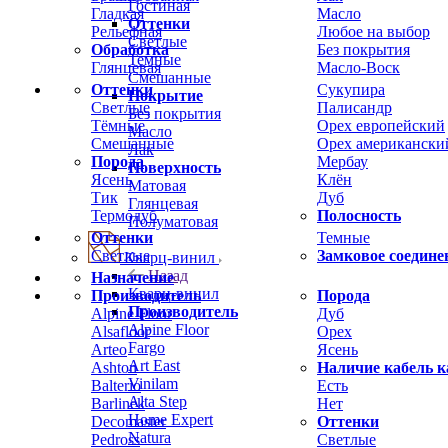
Гостиная
Гладкая
Масло
Оттенки
Рельефная
Любое на выбор
Светлые
Обработка
Без покрытия
Темные
Глянцевая
Масло-Воск
Смешанные
Оттенки
Сукупира
Покрытие
Светлые
Палисандр
Без покрытия
Тёмные
Орех европейский
Масло
Смешанные
Орех американски
Лак
Порода
Мербау
Поверхность
Ясень
Клён
Матовая
Тик
Дуб
Глянцевая
Термодуб
Полосность
Полуматовая
Оттенки
Темные
Светлые
Замковое соедине
Кварц-винил
Назад
Назначение
Кварц-винил
Производитель
Порода
Производитель
Alpine Floor
Дуб
Alpine Floor
Alsafloor
Орех
Fargo
Arteo
Ясень
Art East
Ashton
Наличие кабель к
Vinilam
Balterio
Есть
Alta Step
Barlinek
Нет
Home Expert
Decomaster
Оттенки
Natura
Pedross
Светлые