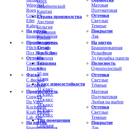
Орех
Winwood
Матовая
Дизайнерский
Boen
Полуматовая
Каштан
Coswick
Оттенки
Страна производства
Ellet
Светлые
Австрия
Kahrs
Темные
Бельгия
На ощупь
Покрытие
Германия
Брашированная
Лак
Россия
Производитель
На ощупь
Беларусь
Flitch Design
Брашированная
Китай
Пол Вам В Дом
Рельефная
Франция
Оттенок
3д (мозайка панели
Швеция
Светлый
Полосность
Толщина
Тёмный
Однополосный
8 мм
10 мм
Фаска
Оттенки
12 мм
С фаской
Светлые
Класс износостойкости
Без фаски
Тёмные
31 класс
Производитель
Матовая
32 класс
Coswick
Полуматовая
33 класс
Da Vinci
Любая на выбор
34 класс
Kochanelli
Оттенки
42 класс
Kraft Parkett
Светлые
43 класс
Lab Arte
Темные
Тип помещения
На ощупь
Покрытие
Спальня
Брашированная
Лак