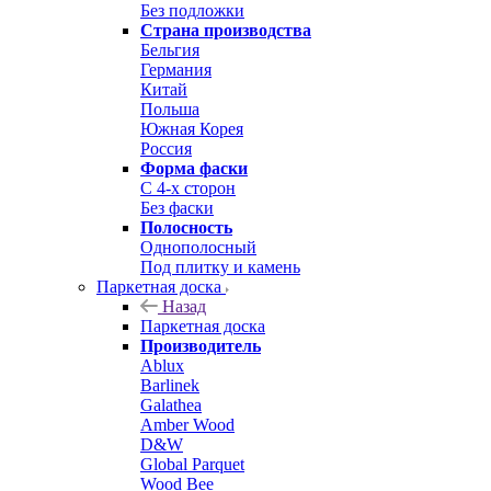
Без подложки
Страна производства
Бельгия
Германия
Китай
Польша
Южная Корея
Россия
Форма фаски
С 4-х сторон
Без фаски
Полосность
Однополосный
Под плитку и камень
Паркетная доска
Назад
Паркетная доска
Производитель
Ablux
Barlinek
Galathea
Amber Wood
D&W
Global Parquet
Wood Bee