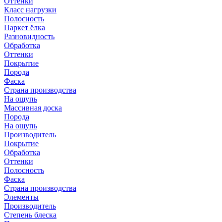
Оттенки
Класс нагрузки
Полосность
Паркет ёлка
Разновидность
Обработка
Оттенки
Покрытие
Порода
Фаска
Страна производства
На ощупь
Массивная доска
Порода
На ощупь
Производитель
Покрытие
Обработка
Оттенки
Полосность
Фаска
Страна производства
Элементы
Производитель
Степень блеска