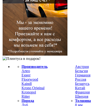
Производитель
Австрия
Arteo
Бельгия
Egger
Германия
Floorwood
Россия
Kaindl
Беларусь
Krono Original
Китай
Kronopol
Франция
Ritter
Швеция
Порода
Толщина
Дуб
8 мм