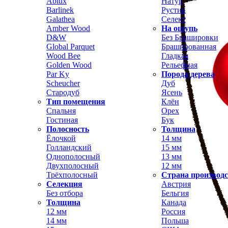
Ablux
Натур
Barlinek
Рустик
Galathea
Селект
Amber Wood
На ощупь
D&W
Без Брашировки
Global Parquet
Брашированная
Wood Bee
Гладкая
Golden Wood
Рельефная
Par Ky
Порода дерева
Scheucher
Дуб
Стародуб
Ясень
Тип помещения
Клён
Спальня
Орех
Гостиная
Бук
Полосность
Толщина
Ёлочкой
14 мм
Голландский
15 мм
Однополосный
13 мм
Двухполосный
12 мм
Трёхполосный
Страна производ
Селекция
Австрия
Без отбора
Бельгия
Толщина
Канада
12 мм
Россия
14 мм
Польша