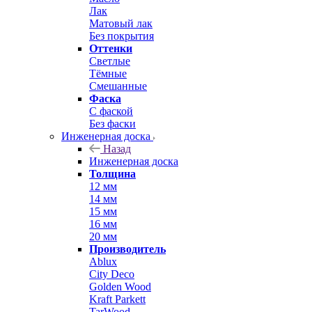
Лак
Матовый лак
Без покрытия
Оттенки
Светлые
Тёмные
Смешанные
Фаска
С фаской
Без фаски
Инженерная доска
Назад
Инженерная доска
Толщина
12 мм
14 мм
15 мм
16 мм
20 мм
Производитель
Ablux
City Deco
Golden Wood
Kraft Parkett
TarWood