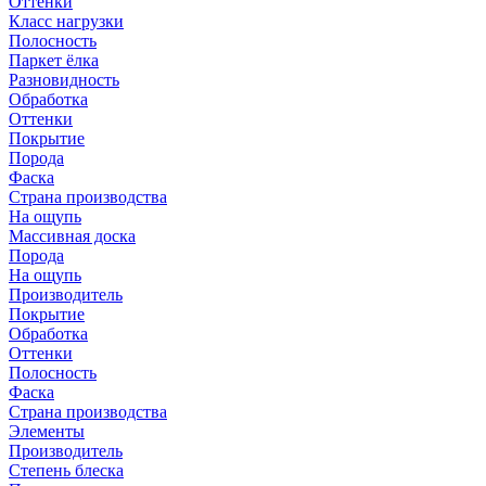
Оттенки
Класс нагрузки
Полосность
Паркет ёлка
Разновидность
Обработка
Оттенки
Покрытие
Порода
Фаска
Страна производства
На ощупь
Массивная доска
Порода
На ощупь
Производитель
Покрытие
Обработка
Оттенки
Полосность
Фаска
Страна производства
Элементы
Производитель
Степень блеска