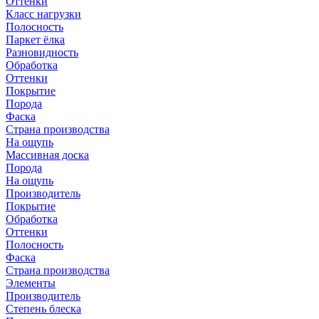
Оттенки
Класс нагрузки
Полосность
Паркет ёлка
Разновидность
Обработка
Оттенки
Покрытие
Порода
Фаска
Страна производства
На ощупь
Массивная доска
Порода
На ощупь
Производитель
Покрытие
Обработка
Оттенки
Полосность
Фаска
Страна производства
Элементы
Производитель
Степень блеска