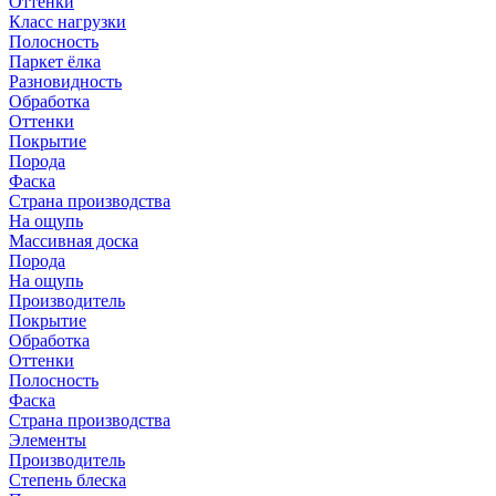
Оттенки
Класс нагрузки
Полосность
Паркет ёлка
Разновидность
Обработка
Оттенки
Покрытие
Порода
Фаска
Страна производства
На ощупь
Массивная доска
Порода
На ощупь
Производитель
Покрытие
Обработка
Оттенки
Полосность
Фаска
Страна производства
Элементы
Производитель
Степень блеска