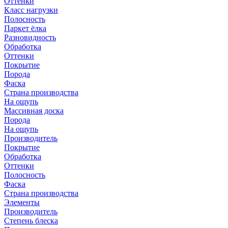
Оттенки
Класс нагрузки
Полосность
Паркет ёлка
Разновидность
Обработка
Оттенки
Покрытие
Порода
Фаска
Страна производства
На ощупь
Массивная доска
Порода
На ощупь
Производитель
Покрытие
Обработка
Оттенки
Полосность
Фаска
Страна производства
Элементы
Производитель
Степень блеска