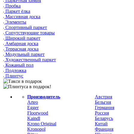
Паркетная химия
Пробка
Паркет ёлка
Массивная доска
Элементы
Спортивный паркет
Сопутствующие товары
Широкий паркет
Амбарная доска
Террасная доска
Модульный паркет
Художественный паркет
Кожаный пол
Подложка
Плинтус
Производитель
Австрия
Arteo
Бельгия
Egger
Германия
Floorwood
Россия
Kaindl
Беларусь
Krono Original
Китай
Kronopol
Франция