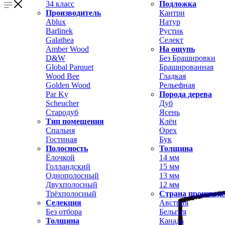
34 класс
Подложка
Производитель
Кантри
Ablux
Натур
Barlinek
Рустик
Galathea
Селект
Amber Wood
На ощупь
D&W
Без Брашировки
Global Parquet
Брашированная
Wood Bee
Гладкая
Golden Wood
Рельефная
Par Ky
Порода дерева
Scheucher
Дуб
Стародуб
Ясень
Тип помещения
Клён
Спальня
Орех
Гостиная
Бук
Полосность
Толщина
Ёлочкой
14 мм
Голландский
15 мм
Однополосный
13 мм
Двухполосный
12 мм
Трёхполосный
Страна производ
Селекция
Австрия
Без отбора
Бельгия
Толщина
Канада