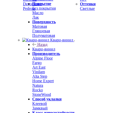
Покрытие
Decomaster
Оттенки
Без покрытия
Pedross
Светлые
Масло
Лак
Поверхность
Матовая
Глянцевая
Полуматовая
Кварц-винил
Назад
Кварц-винил
Производитель
Alpine Floor
Fargo
Art East
Vinilam
Alta Step
Home Expert
Natura
Rocko
StoneWood
Способ укладки
Клеевой
Замквый
Класс износостойкости