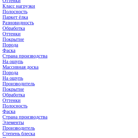
Оттенки
Класс нагрузки
Полосность
Паркет ёлка
Разновидность
Обработка
Оттенки
Покрытие
Порода
Фаска
Страна производства
На ощупь
Массивная доска
Порода
На ощупь
Производитель
Покрытие
Обработка
Оттенки
Полосность
Фаска
Страна производства
Элементы
Производитель
Степень блеска