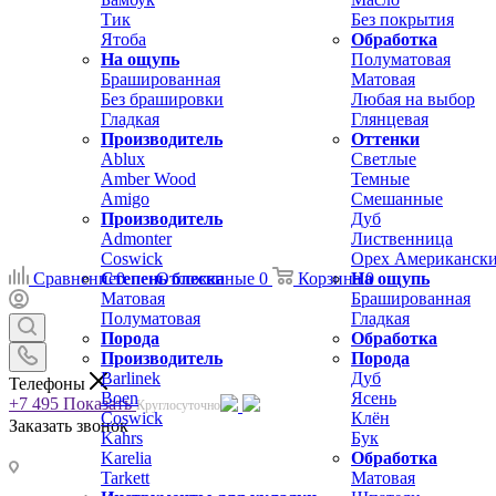
Тик
Без покрытия
Ятоба
Обработка
На ощупь
Полуматовая
Брашированная
Матовая
Без брашировки
Любая на выбор
Гладкая
Глянцевая
Производитель
Оттенки
Ablux
Светлые
Amber Wood
Темные
Amigo
Смешанные
Производитель
Дуб
Admonter
Лиственница
Coswick
Орех Американск
Сравнение
Степень блеска
0
Отложенные
0
Корзина
На ощупь
0
Матовая
Брашированная
Полуматовая
Гладкая
Порода
Обработка
Производитель
Порода
Barlinek
Дуб
Телефоны
Boen
Ясень
+7 495
Показать
Круглосуточно
Coswick
Клён
Заказать звонок
Kahrs
Бук
Karelia
Обработка
Tarkett
Матовая