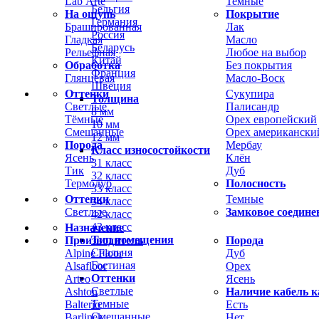
Lab Arte
Темные
Бельгия
На ощупь
Покрытие
Германия
Брашированная
Лак
Россия
Гладкая
Масло
Беларусь
Рельефная
Любое на выбор
Китай
Обработка
Без покрытия
Франция
Глянцевая
Масло-Воск
Швеция
Оттенки
Сукупира
Толщина
Светлые
Палисандр
8 мм
Тёмные
Орех европейский
10 мм
Смешанные
Орех американски
12 мм
Порода
Мербау
Класс износостойкости
Ясень
Клён
31 класс
Тик
Дуб
32 класс
Термодуб
Полосность
33 класс
Оттенки
Темные
34 класс
Светлые
Замковое соедине
42 класс
43 класс
Назначение
Тип помещения
Производитель
Порода
Спальня
Alpine Floor
Дуб
Гостиная
Alsafloor
Орех
Оттенки
Arteo
Ясень
Светлые
Ashton
Наличие кабель к
Темные
Balterio
Есть
Смешанные
Barlinek
Нет