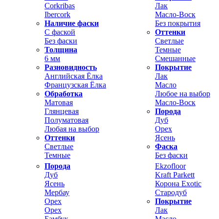
Corkribas
Лак
Ibercork
Масло-Воск
Наличие фаски
Без покрытия
С фаской
Оттенки
Без фаски
Светлые
Толщина
Темные
6 мм
Смешанные
Разновидность
Покрытие
Английская Ёлка
Лак
Французская Ёлка
Масло
Обработка
Любое на выбор
Матовая
Масло-Воск
Глянцевая
Порода
Полуматовая
Дуб
Любая на выбор
Орех
Оттенки
Ясень
Светлые
Фаска
Темные
Без фаски
Порода
Ekzofloor
Дуб
Kraft Parkett
Ясень
Корона Exotic
Мербау
Стародуб
Орех
Покрытие
Орех
Лак
Бамбук
Масло