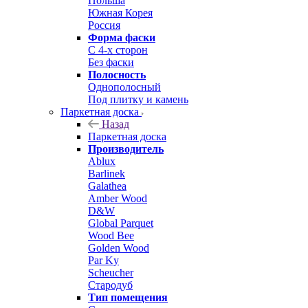
Польша
Южная Корея
Россия
Форма фаски
С 4-х сторон
Без фаски
Полосность
Однополосный
Под плитку и камень
Паркетная доска
Назад
Паркетная доска
Производитель
Ablux
Barlinek
Galathea
Amber Wood
D&W
Global Parquet
Wood Bee
Golden Wood
Par Ky
Scheucher
Стародуб
Тип помещения