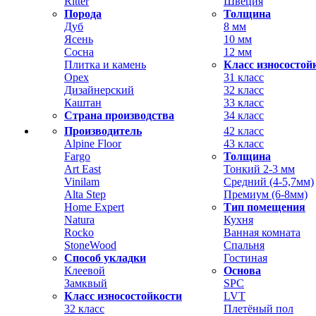
Ritter
Швеция
Порода
Толщина
Дуб
8 мм
Ясень
10 мм
Сосна
12 мм
Плитка и камень
Класс износостой
Орех
31 класс
Дизайнерский
32 класс
Каштан
33 класс
Страна производства
34 класс
Производитель
42 класс
Alpine Floor
43 класс
Fargo
Толщина
Art East
Тонкий 2-3 мм
Vinilam
Средний (4-5,7мм)
Alta Step
Премиум (6-8мм)
Home Expert
Тип помещения
Natura
Кухня
Rocko
Ванная комната
StoneWood
Спальня
Способ укладки
Гостиная
Клеевой
Основа
Замквый
SPC
Класс износостойкости
LVT
32 класс
Плетёный пол