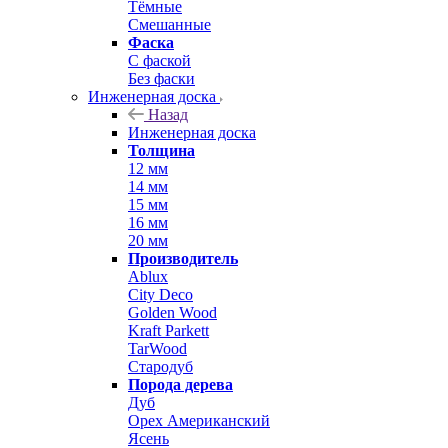
Тёмные
Смешанные
Фаска
С фаской
Без фаски
Инженерная доска
Назад
Инженерная доска
Толщина
12 мм
14 мм
15 мм
16 мм
20 мм
Производитель
Ablux
City Deco
Golden Wood
Kraft Parkett
TarWood
Стародуб
Порода дерева
Дуб
Орех Американский
Ясень