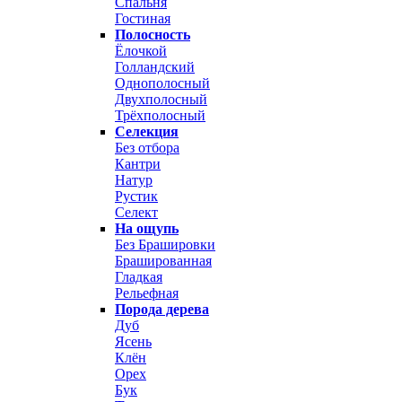
Спальня
Гостиная
Полосность
Ёлочкой
Голландский
Однополосный
Двухполосный
Трёхполосный
Селекция
Без отбора
Кантри
Натур
Рустик
Селект
На ощупь
Без Брашировки
Брашированная
Гладкая
Рельефная
Порода дерева
Дуб
Ясень
Клён
Орех
Бук