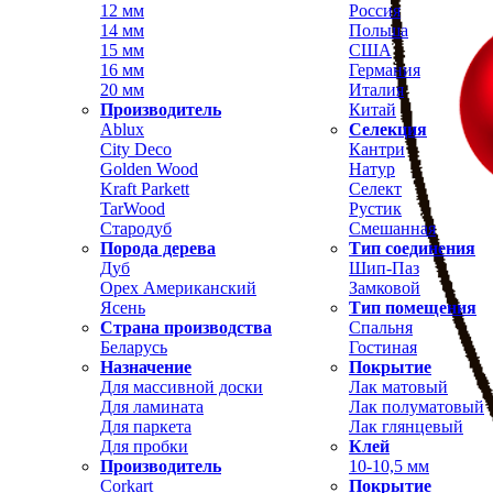
12 мм
Россия
14 мм
Польша
15 мм
США
16 мм
Германия
20 мм
Италия
Производитель
Китай
Ablux
Селекция
City Deco
Кантри
Golden Wood
Натур
Kraft Parkett
Селект
TarWood
Рустик
Стародуб
Смешанная
Порода дерева
Тип соединения
Дуб
Шип-Паз
Орех Американский
Замковой
Ясень
Тип помещения
Страна производства
Спальня
Беларусь
Гостиная
Назначение
Покрытие
Для массивной доски
Лак матовый
Для ламината
Лак полуматовый
Для паркета
Лак глянцевый
Для пробки
Клей
Производитель
10-10,5 мм
Corkart
Покрытие