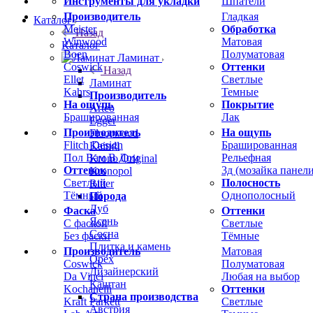
Инструменты для укладки
Шпатели
Производитель
Гладкая
Каталог
Meister
Обработка
Назад
Winwood
Матовая
Каталог
Boen
Полуматовая
Ламинат
Coswick
Оттенки
Назад
Ellet
Светлые
Ламинат
Kahrs
Темные
Производитель
На ощупь
Покрытие
Arteo
Брашированная
Лак
Egger
Производитель
На ощупь
Floorwood
Flitch Design
Брашированная
Kaindl
Пол Вам В Дом
Рельефная
Krono Original
Оттенок
3д (мозайка панели
Kronopol
Светлый
Полосность
Ritter
Тёмный
Однополосный
Порода
Дуб
Фаска
Оттенки
Ясень
С фаской
Светлые
Сосна
Без фаски
Тёмные
Плитка и камень
Производитель
Матовая
Орех
Coswick
Полуматовая
Дизайнерский
Da Vinci
Любая на выбор
Каштан
Kochanelli
Оттенки
Страна производства
Kraft Parkett
Светлые
Австрия