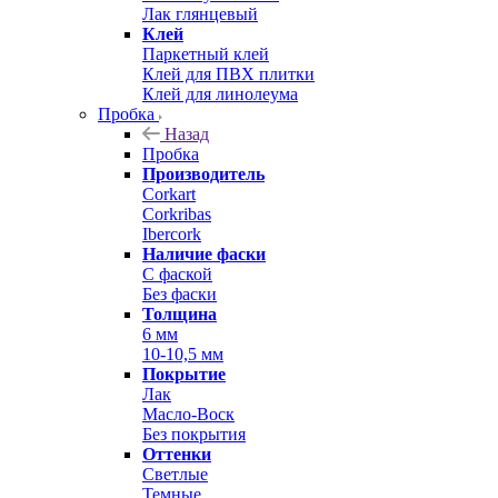
Лак глянцевый
Клей
Паркетный клей
Клей для ПВХ плитки
Клей для линолеума
Пробка
Назад
Пробка
Производитель
Corkart
Corkribas
Ibercork
Наличие фаски
С фаской
Без фаски
Толщина
6 мм
10-10,5 мм
Покрытие
Лак
Масло-Воск
Без покрытия
Оттенки
Светлые
Темные